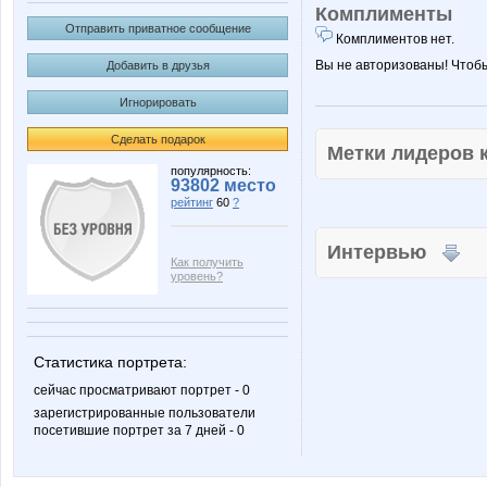
Комплименты
Отправить приватное сообщение
Комплиментов нет.
Вы не авторизованы! Чтоб
Добавить в друзья
Игнорировать
Сделать подарок
Метки лидеров
популярность:
93802 место
рейтинг
60
?
Интервью
Как получить
уровень?
Статистика портрета:
сейчас просматривают портрет - 0
зарегистрированные пользователи
посетившие портрет за 7 дней - 0